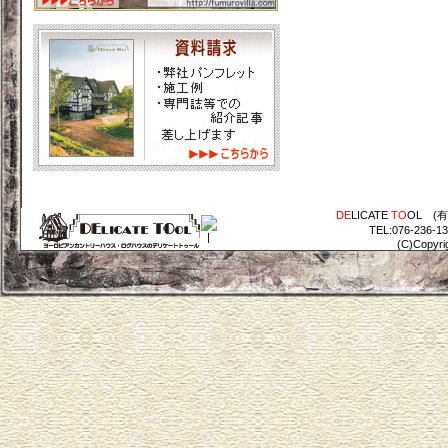
DE
LICATE
TO
OL (
TEL:076-236-1
(C)Copyri