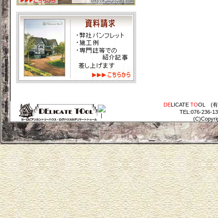
DE
LICATE
TO
OL (
TEL:076-236-1
(C)Copyri