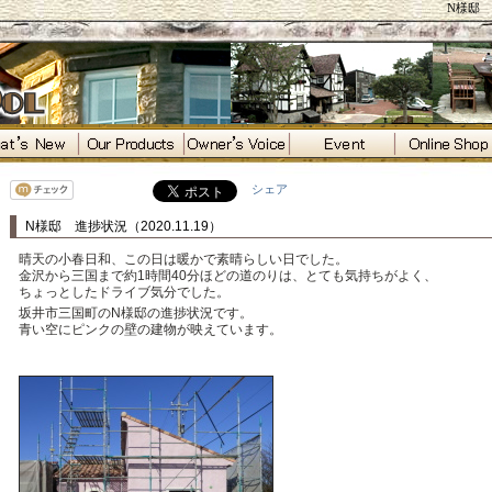
N様邸 進
シェア
N様邸 進捗状況（2020.11.19）
晴天の小春日和、この日は暖かで素晴らしい日でした。
金沢から三国まで約1時間40分ほどの道のりは、とても気持ちがよく、
ちょっとしたドライブ気分でした。
坂井市三国町のN様邸の進捗状況です。
青い空にピンクの壁の建物が映えています。