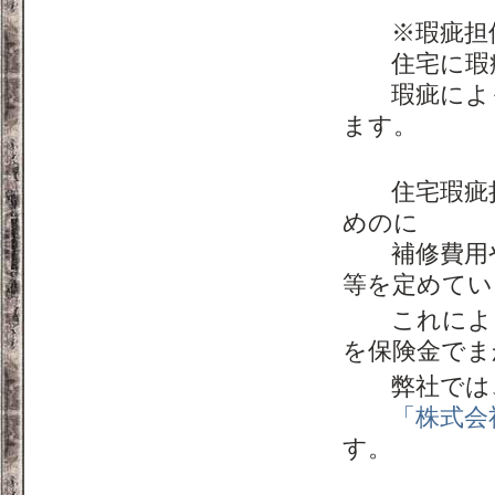
※瑕疵担保
住宅に瑕疵
瑕疵によっ
ます。
住宅瑕疵担
めのに
補修費用や
等を定めてい
これにより
を保険金でま
弊社では、
「株式会
す。