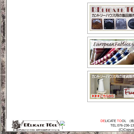
DE
LICATE
TO
OL (
TEL:076-236-1
(C)Copyri