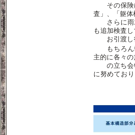
その保険に
査」、「躯体
さらに雨水
も追加検査し
お引渡し後
もちろん弊
主的に各々の
の立ち会い
に努めており