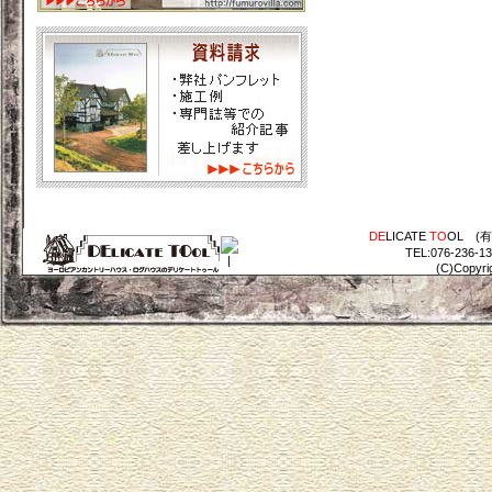
DE
LICATE
TO
OL (
TEL:076-236-1
(C)Copyri