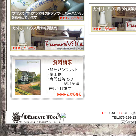
DE
LICATE
TO
OL (
TEL:076-236-1
(C)Copyri