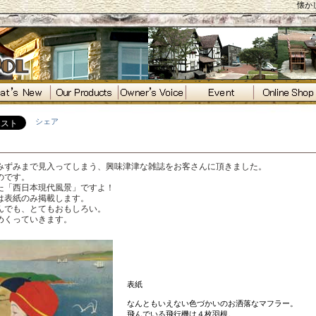
懐かし
シェア
）
みずみまで見入ってしまう、興味津津な雑誌をお客さんに頂きました。
のです。
た「西日本現代風景」ですよ！
は表紙のみ掲載します。
んでも、とてもおもしろい。
めくっていきます。
表紙
なんともいえない色づかいのお洒落なマフラー。
飛んでいる飛行機は４枚羽根。