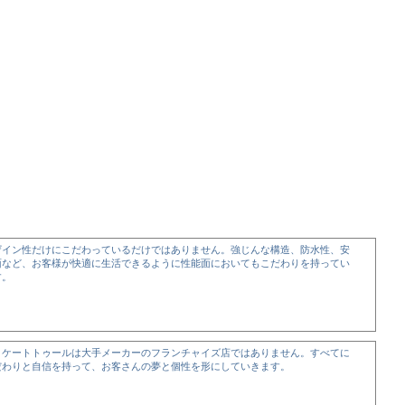
ザイン性だけにこだわっているだけではありません。強じんな構造、防水性、安
面など、お客様が快適に生活できるように性能面においてもこだわりを持ってい
す。
リケートトゥールは大手メーカーのフランチャイズ店ではありません。すべてに
だわりと自信を持って、お客さんの夢と個性を形にしていきます。