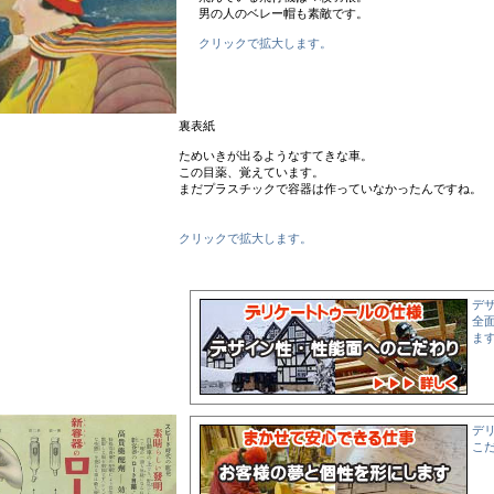
男の人のベレー帽も素敵です。
クリックで拡大します。
裏表紙
ためいきが出るようなすてきな車。
この目薬、覚えています。
まだプラスチックで容器は作っていなかったんですね。
クリックで拡大します。
デ
全
ま
デ
こ