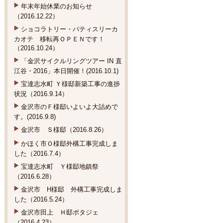
年末年始休業のお知らせ
（2016.12.22）
ショコラトリー・パティスリーカ
カオテ 移転再ＯＰＥＮです！
（2016.10.24）
「金沢サイクルリングツアー IN 直
江谷・2016」本日開催！(2016.10.1)
宝達志水町 Ｙ様邸新築工事の進捗
状況（2016.9.14）
金沢市のＦ様邸いよいよ大詰めで
す。(2016.9.8)
金沢市 Ｓ様邸（2016.8.26）
かほく市Ｏ様邸外構工事完成しま
した（2016.7.4）
宝達志水町 Ｙ様邸地鎮祭
（2016.6.28）
金沢市 H様邸 外構工事完成しま
した（2016.5.24）
金沢市田上 Ｈ邸ポタジェ
（2016.4.23）