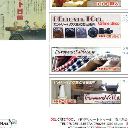
こ
ハ
フ
ウ
ヨ
DE
LICATE
TO
OL (有)デリケートトゥール 石川県金
TEL:076-236-1315 FAX(076)236-1310
Skype
(C)Copyright 2022
DE
licate
TO
ol All rights