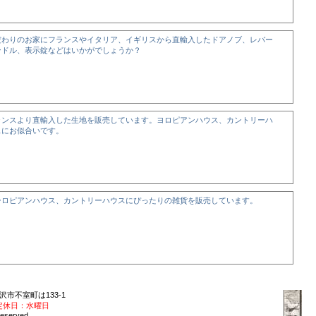
だわりのお家にフランスやイタリア、イギリスから直輸入したドアノブ、レバー
ンドル、表示錠などはいかがでしょうか？
ランスより直輸入した生地を販売しています。ヨロピアンハウス、カントリーハ
スにお似合いです。
ーロピアンハウス、カントリーハウスにぴったりの雑貨を販売しています。
沢市不室町は133-1
定休日：水曜日
 reserved.