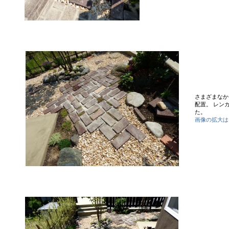
さまざまなか
配置。 レン
た。
画像の拡大は