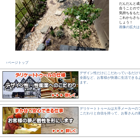
だんだんと成
合うことので
気持ちをもた
これからさら
しょう！
画像の拡大は
↑ページトップ
デザイン性だけにこだわっているだけ
全面など、お客様が快適に生活できる
ます。
デリケートトゥールは大手メーカーの
こだわりと自信を持って、お客さんの